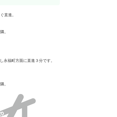
すぐ直進。
の隣。
し永福町方面に直進３分です。
の隣。