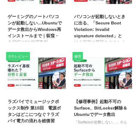
さ」。10円玉で何個分かを実際
きさ比較｜iPhone Airはひとまわ
2026/6/19
2026/7/7
に比べながら、正直な結論までお
り大きい 12 miniは画面が5.4イン
届けします。 まずは基本スペッ
チで、片手にすっぽり収まるコン
ゲーミングのノートパソコ
パソコンが起動しないとき
ク比較（iPhone 12 mini／iPhone
パクトさが魅力です。いっぽう
ンが起動しない…Ubuntuで
に出る、「Secure Boot
Air） iPhone 12 miniiPhone Air重
Airは6.5インチと大きく、その分
データ救出からWindows再
Violation: Invalid
さ133g（10円玉 約3 ...
だけ動画・地図・文字が大きく見
インストールまで｜荻窪・
signature detected」と
やすくなります。「小ささ」を取
永福町のPC修理事例
は？画面の英語をやさしく
るか「見やすさ」を取るか、最初
解説【荻窪・永福町のパソ
こんなご相談がありました 「パ
の分かれ ...
コン教室】
ソコンの電源を入れても、
ガチレビュー
修理
Windowsが起動しません…」荻
パソコンの電源を入れたら、見た
窪・永福町のキュリオステーショ
ことのない英語のメッセージが出
ンには、こうしたご相談がよく届
て、そこから先に進めない——。
きます。今回は、実際にあったご
そんなとき、とても不安になりま
相談を元に、起動しなくなったパ
すよね。この記事では「Secure
2026/6/5
2026/7/7
ソコンのデータを救出し、
Boot Violation: Invalid signature
Windowsを再インストールする
detected」という画面の英語を、
ラズパイでミュージックボ
【修理事例】起動不可の
までの流れをご紹介します。同じ
1つずつやさしく分解して解説し
ックス制作 第10回 電源ボ
Surface、BitLocker解除＆
ような状況で困っている方の参考
ます。 そもそも「Secure Boot
タンはどこにつなぐ？ラズ
Ubuntuでデータ救出
になれば嬉しいです。 まずは
Violation」ってどんなエラー？
パイ電力の流れを総復習
「Surfaceが起動しない…」そん
BIOSからUSBで起動順位を変更
エラー文の前半「Secure Boot
なご相談をいただきました。一見
序文 ラズパイで作品を作ってい
Windowsが起動しない場合、ま
Violation:」は、いわば"見出し"の
よくあるトラブルのようですが、
ると、必ずぶつかる疑問がありま
ず試したいのが「USBメモリから
部分です。意味は「セキュアブー