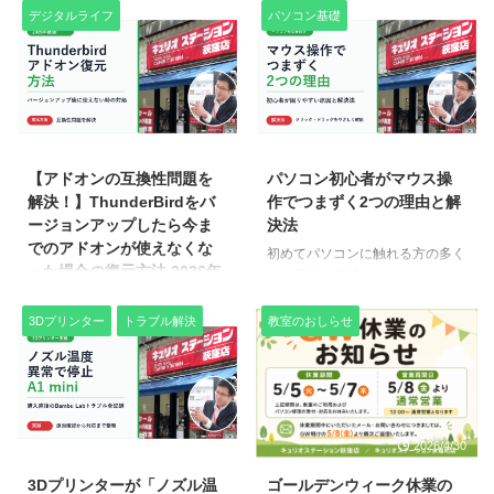
Surfaceには他のパソコンにはな
す。 「電源ボタンって、どこに
デジタルライフ
パソコン基礎
別のシステムを起動して、内部の
ト違反」。まずはこの2 ...
い大きな壁があります。それが
つなげばいいの？」 なんとなく
データを確認する」方法で ...
「分解できない」という構造上の
配線しても動くことはあります。
問題です。 Surfaceは分解できな
でも、電気の流れを理解しないま
い——これが最大の難関 一般的
まだと―― ✔ なぜ動くのか分か
なノートパソコンは、ネジを外し
らない✔ なぜ止まるのか分からな
2026/6/5
2026/6/5
て裏蓋を開ければ内部にアクセス
い✔ トラブルの原因が追えない
できます。しかしSurfaceは本体
今回は、電力の流れをゼロから総
【アドオンの互換性問題を
パソコン初心者がマウス操
がほぼ接着剤で固定されており、
復習する回です。 🎭 寸劇：電源
解決！】ThunderBirdをバ
作でつまずく2つの理由と解
分解すること自体が非常に困難な
ボタンはどこ？ まるちゃん「先
ージョンアップしたら今ま
決法
設計になっています。無理に開け
生！電源ボタンつけたいんです
でのアドオンが使えなくな
初めてパソコンに触れる方の多く
ようとすると液晶や基板を壊すリ
が…どこに入れればいいんです
った場合の復元方法 2026年
が、最初に戸惑うのが「マウス操
スクが高く、「分解して直す」と
か？ラズパイの近くですか？」 ...
度版
作」です。特に、**「ダブルクリ
いう通 ...
ックができない」「マウスカーソ
3Dプリンター
トラブル解決
教室のおしらせ
Thunderbirdを使っていたら、い
ルが思い通りに動かせない」**と
つの間にかアドオン（拡張機能）
いった悩みは、実は初心者あるあ
が使えなくなっていた。というこ
る。 今回のブログでは、実際に
とはありませんか？ これは
教室の無料体験レッスンであった
Thunderbirdのバージョンアップ
やり取りをもとに、「なぜマウス
で、アドオンとの互換性がなくな
2026/6/5
2026/4/30
操作でつまずくのか？」「どうす
ったことが原因です。 なぜアド
ればスムーズに慣れていけるの
オンが使えなくなるの？
3Dプリンターが「ノズル温
ゴールデンウィーク休業の