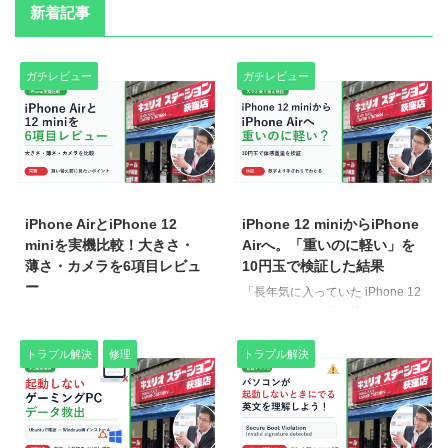
新着記事
ガチレビュー
ガチレビュー
2026/7/4
2026/7/1
iPhone AirとiPhone 12
iPhone 12 miniからiPhone
miniを実機比較！大きさ・
Airへ。「重いのに軽い」を
薄さ・カメラを6項目レビュ
10円玉で検証した結果
ー
「長年気に入っていた iPhone 12
mini、そろそろ買い替えか
iPhone 12 miniからiPhone Airに
な……」——そう感じている人は
買い替えたまるちゃん。大きさ・
多いはず。この記事では、生徒の
薄さ・持ちやすさ・文字入力・カ
トラブル解決
修理
トラブル解決
まるちゃんが「iPhone 12 mini か
メラ・アイコンの見やすさを、実
ら iPhone Air への乗り換え」
際の写真で6項目くらべてみまし
を、講師の ogita と一緒に考えて
た。買い替えを迷っている方は、
いきます。テーマはずばり「軽
ぜひ参考にしてください。 ① 大