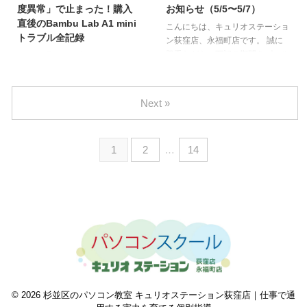
か？」を、やさしく、ちょっと楽
Thunderbirdはメジャーバージョ
度異常」で止まった！購入
お知らせ（5/5〜5/7）
しくお伝えしていきます。 寸劇
ンアップのたびに、内部の仕組み
直後のBambu Lab A1 mini
こんにちは、キュリオステーショ
形式で、初心者さんのつまずきポ
が大きく変わることがあります。
トラブル全記録
ン荻窪店、永福町店です。 誠に
イントをリアルに再現してみまし
特にバージョン128のアップデー
勝手ながら、下記の期間をゴール
3月に念願の3Dプリンター
た。 初心者がマウスを思い通り
トでは、アドオンの作り方に関す
デンウィーク休業とさせていただ
「Bambu Lab A1 mini」を購入し
操作できない2つの原因と対策 ...
るルールが大幅に変更されまし
きます。 ■休業期間2026年5月5
たのですが、早速トラブルに遭遇
た。これにより、それ以前のバー
日（火）〜5月7日（木） 期間中
しました。しかも「ノズル詰ま
ジョンで動いていた多くのアドオ
Next »
は、教室のご利用およびパソコン
り」だと思って部品まで買い替え
ンが、突 ...
修理の受付・対応をお休みさせて
たのに、それでも直らないという
いただきます。 ■営業再開日
展開に……。 結果的にメーカー
1
2
…
14
2026年5月8日（金）12:00〜 通
サポートに部品を無償で送っても
常営業 なお、休業期間中にいた
らうことができたのですが、この
だいたメール・お問い合わせにつ
一連の流れがけっこう勉強になっ
きましては、ゴールデンウィーク
たので、3Dプリンターを使い始
明けの5月8日（金）より順次ご
めた方の参考になればと思ってま
返信させていただきます。 ご不
とめます。 どんなエラーが起き
便をおかけいたしますが、何卒よ
たの？ 本体の画面にこんなメッ
ろしくお願いい ...
セージが表示されて、印刷が止ま
りました。 「ノズル温度に異常
が検出されました。」 ...
© 2026 杉並区のパソコン教室 キュリオステーション荻窪店｜仕事で通