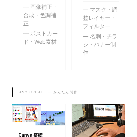
画像補正・
マスク・調
合成・色調補
整レイヤー・
正
フィルター
ポストカー
名刺・チラ
ド・Web素材
シ・バナー制
作
EASY CREATE — かんたん制作
Canva 基礎