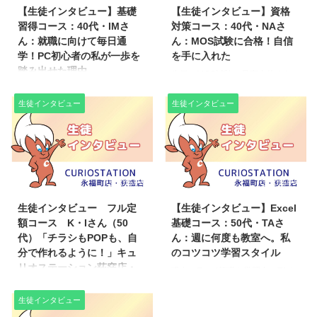
【生徒インタビュー】基礎
【生徒インタビュー】資格
習得コース：40代・IMさ
対策コース：40代・NAさ
ん：就職に向けて毎日通
ん：MOS試験に合格！自信
学！PC初心者の私が一歩を
を手に入れた
踏み出せた理由
先日、MOS試験に見事合格され
たNAさんに、パソコン教室での
現在、Word基礎を学習中のIMさ
学びについてお話をうかがいまし
ん（40代）に、パソコン教室で
生徒インタビュー
生徒インタビュー
た。 最初は「自分が合格できる
の学びについてお話をうかがいま
なんて思ってもみなかった」と話
した。 入学のきっかけは、「就
すNAさん。 それでも、教室でコ
職に役立てたい」という思いか
ツコツと学びを重ね、着実に実力
ら。 それまでパソコンにほとん
をつけていかれました。そしてつ
ど触れてこなかったこともあり、
2025/7/9
2025/7/4
いに、見事合格！ 今では「少し
最初は少し苦手意識があったそう
自信がつきました」と、笑顔で語
です。 いまでは「PC業務に自信
生徒インタビュー フル定
【生徒インタビュー】Excel
ってくださいました。
を持ちたい」と、通える日はほぼ
額コース K・Iさん（50
基礎コース：50代・TAさ
https://youtu.be/iiB9qcECcvc?
毎日教室に通って熱心に学習され
代）「チラシもPOPも、自
ん：週に何度も教室へ。私
si=HnVE2mQm9YggU9GI ▶️
ています！ お仕事でしっかり活
分で作れるように！」キュ
のコツコツ学習スタイル
MOS対策コースはこちらから
かせるように、私たちも全力でサ
リオステーション荻窪店・
現在、Excel基礎を学習中のTAさ
(CURIOSTATION ...
ポートしていきますね。
永福町店
んに、パソコン教室での学びにつ
https://youtu.be/yqKsiiuJN6o?
いてお話をうかがいました。 入
生徒インタビュー
現在、キュリオステーション荻窪
si=CxGi6G8RmiRfeV ...
学のきっかけは、TAさんが目指
店でExcel応用を学習中のK・Iさ