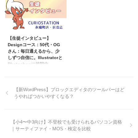
している国家資格の試験を受ける
んに、教室での学びについてお話
うえで、最低限のパソコンスキル
をうかがいました。
が必要だったこと。そのため、
https://youtu.be/l6iAgz4GoLY?
「パソコンをしっかり学ぼう」と
feature=shared 入会のきっかけ
2025/7/4
決意されたそうです。 試験に必
は「息子からバトンタッチ」 K・
要な表などをパソコンで作れるよ
Iさんは、もともと息子さんが通
【生徒インタビュー】
うになってきて、「できるように
っていたことをきっかけに荻窪店
Designコース：50代・OG
なって嬉しい」と笑顔で話してく
に興味を持たれました。息子さん
さん：毎日通えるから、少
ださいました。 お時間のあると
の卒業後、ちょうど入れ替わる形
しずつ自信に。Illustratorと
きには、週に何回も通ってしっか
でご自身が入会されたそうです。
Photoshopに挑戦中
りと練習されていて、その姿勢に
お仕事をされながら、週2〜3回
OGさん、いつも前向きに取り組
は本当に頭が下がります。 今後
ほど通われていて、時間を見つけ
んでくださってありがとうござい
は、現在目指している国家資 ...
ては熱心に取り組まれています！
ます！名刺のデザインも本当に素
「教室で学んだこ ...
【新WordPress】ブロックエディタのツールバーはど
敵でしたね。今後のデジタルペイ
うやればつかいやすくなる？
ントへの挑戦、スタッフ一同ワク
ワクしながら応援しています！
一緒にもっとクリエイティブな世
界を広げていきましょう😊
【小4〜中3向け】不登校でも受けられるパソコン資格
https://youtu.be/QvGl4ZqT_Dg?
si=Ge8xIknBny9hBz9J
｜サーティファイ・MOS・検定を比較
CURIOSTATION荻窪店のイラス