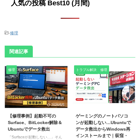
人気の投稿 Best10 (月間)
-
修理
関連記事
修理
トラブル解決
修理
2026/6/5
2026/6/19
【修理事例】起動不可の
ゲーミングのノートパソコ
Surface、BitLocker解除＆
ンが起動しない…Ubuntuで
Ubuntuでデータ救出
データ救出からWindows再
インストールまで｜荻窪・
「Surfaceが起動しない…」そん