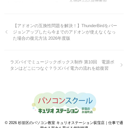
永福町のPC修理事例
なご相談をいただきました。一見
よくあるトラブルのようですが、
こんなご相談がありました 「パ
Surfaceには他のパソコンにはな
ソコンの電源を入れても、
い大きな壁があります。それが
Windowsが起動しません…」荻
【アドオンの互換性問題を解決！】ThunderBirdをバー
「分解できない」という構造上の
窪・永福町のキュリオステーショ
ジョンアップしたら今までのアドオンが使えなくなっ
問題です。 Surfaceは分解できな
ンには、こうしたご相談がよく届
い——これが最大の難関 一般的
た場合の復元方法 2026年度版
きます。今回は、実際にあったご
なノートパソコンは、ネジを外し
相談を元に、起動しなくなったパ
て裏蓋を開ければ内部にアクセス
ソコンのデータを救出し、
できます。しかしSurfaceは本体
Windowsを再インストールする
がほぼ接着剤で固定されており、
までの流れをご紹介します。同じ
ラズパイでミュージックボックス制作 第10回 電源ボ
分解すること自体が非常に困難な
ような状況で困っている方の参考
タンはどこにつなぐ？ラズパイ電力の流れを総復習
設計になっています。無理に開け
になれば嬉しいです。 まずは
ようとすると液晶や基板を壊すリ
BIOSからUSBで起動順位を変更
スクが高く、「分解して直す」と
Windowsが起動しない場合、ま
いう通 ...
ず試したいのが「USBメモリから
別のシステムを起動して、内部の
データを確認する」方法で ...
© 2026 杉並区のパソコン教室 キュリオステーション荻窪店｜仕事で通