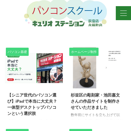
パソコン基礎
ホームページ制作
2026/6/5
2025/8/6
【シニア世代のパソコン選
杉並区の彫刻家・池田嘉文
び】iPadで本当に大丈夫？
さんの作品サイトを制作さ
一体型デスクトップパソコ
せていただきました
ンという選択肢
数年前にサイトを立ち上げて以
来、年に数回、新しい作品の追加
【高齢者のパソコン選び】iPadで
にお越しいただいています。 今
本当に大丈夫？一体型デスクトッ