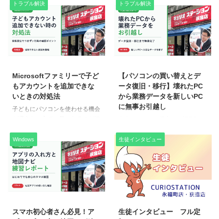
回追加された作品は「Once
プパソコンという選択肢 スマー
トラブル解決
トラブル解決
Upon a Dream（いつかの夢）」
トフォンやタブレットの普及によ
というタイトルの美しい彫刻で
り、「パソコンはもう必要ないの
す。繊細で深みのある世界観が魅
では？」と感じる方も増えてきま
力的な作品ですので、ぜひご覧く
した。特に高齢者の方が、家族か
ださい！ 個人的にはこの作品が
らiPadを勧められて購入したもの
2026/6/5
2026/6/5
好きです。マティスっぽい感じ
の、「文字が小さくて見づらい」
が。 池田義文
「何がどこにあるかわからない」
Microsoftファミリーで子ど
【パソコンの買い替えとデ
https://www.ikedayoshifumi.com
といった悩みを抱えるケースも少
もアカウントを追加できな
ータ復旧・移行】壊れたPC
👉【ホームページ制作のご依頼
なくありません。 実際、当教室
いときの対処法
から業務データを新しいPC
はこちら】
（キュリオステーション荻窪店）
に無事お引越し
子どもにパソコンを使わせる機会
https://curio13.com/homepage/
でも、同じようなお悩みをもつ生
が増えた一方で、気になるのが使
中古パソコンの導入と、旧PCか
店舗住所 【 ...
徒様がいらっしゃいました。この
いすぎや不適切なサイトへのアク
らのデータ移行・設定再現をご依
記事では、そのエピソードをもと
セス。「夜遅くまで使ってしまっ
頼いただいた事例です。急なトラ
Windows
生徒インタビュー
に「本当にiPadで十 ...
ているようで心配…」そんな声も
ブルでもご相談いただければ、最
よく聞きます。 Microsoftには
短で業務再開ができるよう対応い
「ファミリー機能」という子供の
たします。 ■ 依頼者の概要 60
使用を制限する管理機能がありま
代・男性／自営業杉並区 荻窪在
すが、実際に使ってみるとちょっ
住 ■ 依頼日 2025年7月 ■ 依頼の
2026/6/5
2025/7/9
としたつまずきがいくつも…。
背景 長年使用していたデスクト
今回は、そんな中で試行錯誤しな
ップパソコンが突然起動しなくな
スマホ初心者さん必見！ア
生徒インタビュー フル定
がらも設定を乗り越えた、
ったとのご相談。日常業務に使用