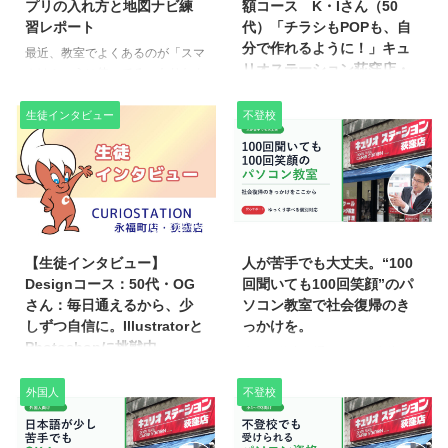
プリの入れ方と地図ナビ練
額コース K・Iさん（50
CURIOSTATION荻窪店の生徒様
されていたため、できるだけ早く
習レポート
代）「チラシもPOPも、自
「まるちゃん（仮名）」のお話を
代替機を用意し、データも復旧し
分で作れるように！」キュ
最近、教室でよくあるのが「スマ
ご紹介します。設定に悩む親御さ
たいとのことでした。 ■ 当店を選
リオステーション荻窪店・
ホはふつうに使ってるつもりなん
んの参考になれば幸いです。 家
ばれた理由 中古パソコンをネッ
永福町店
だけど…LINEの写真の保存や、
族のメンバー追加時に ...
トで購入するのは不安があるとの
友だちの追加がいまいち分からな
生徒インタビュー
不登校
現在、キュリオステーション荻窪
こと。初期 ...
くて…」という“初心者を抜け出
店でExcel応用を学習中のK・Iさ
しかけ”のご相談です。 先日も、
んに、教室での学びについてお話
通い始めたばかりのまるちゃん
をうかがいました。
（仮名）から「家族に“アプリく
https://youtu.be/l6iAgz4GoLY?
らい自分で入れて”って言われ
feature=shared 入会のきっかけ
2025/7/4
2026/6/5
て…涙」と、戸惑いの声が。 今
は「息子からバトンタッチ」 K・
回は、そんなまるちゃんと一緒に
Iさんは、もともと息子さんが通
【生徒インタビュー】
人が苦手でも大丈夫。“100
行った【スマホのマンツーマンレ
っていたことをきっかけに荻窪店
Designコース：50代・OG
回聞いても100回笑顔”のパ
ッスン】の実践レポートです。
に興味を持たれました。息子さん
さん：毎日通えるから、少
ソコン教室で社会復帰のき
「アプリの入れ方」や「地図アプ
の卒業後、ちょうど入れ替わる形
しずつ自信に。Illustratorと
っかけを。
リでのナビ練習」など、基本はわ
でご自身が入会されたそうです。
Photoshopに挑戦中
先日、教室に通っている生徒のま
かるけど“あと一歩ここが知りた
お仕事をされながら、週2〜3回
るちゃん（仮名）から、こんな相
OGさん、いつも前向きに取り組
い”という方にぴったりの内容に
ほど通われていて、時間を見つけ
談がありました。 「実は兄が長
んでくださってありがとうござい
な ...
外国人
不登校
ては熱心に取り組まれています！
い間ひきこもっていて、将来が不
ます！名刺のデザインも本当に素
「教室で学んだこ ...
安なんです…」と。 ご家族にひ
敵でしたね。今後のデジタルペイ