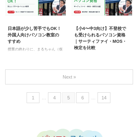
きこもり状態の方がいる場合、心
ントへの挑戦、スタッフ一同ワク
配は尽きません。とはいえ、「い
ワクしながら応援しています！
きなり働け」と言うわけにもいか
一緒にもっとクリエイティブな世
2026/6/5
2026/6/5
ず、どんな支援ができるのか悩ま
界を広げていきましょう😊
れる方も多いのではないでしょう
https://youtu.be/QvGl4ZqT_Dg?
日本語が少し苦手でもOK！
【小4〜中3向け】不登校で
か。 今回は、そんな“人との関わ
si=Ge8xIknBny9hBz9J
外国人向けパソコン教室の
も受けられるパソコン資格
りが苦手な方”でも安心して通え
CURIOSTATION荻窪店のイラス
すすめ
｜サーティファイ・MOS・
るパソコン教室の取り組みをご紹
トレーター、フォトショップの講
検定を比較
授業の終わりに、まるちゃん（仮
介します。社会復帰の「最初の一
座はこちらから。
名）とちょっと雑談していたとき
ご両親からの相談の 経緯 授業の
歩」として、私たちができること
のこと。「そういえば先生、フィ
少し前、まるちゃん（仮名）から
をまとめました。 ■ パソコンスキ
リピンの友達が最近“ちゃんとパ
電話がありました。「先生、ちょ
ルは“静かな一歩” 私た ...
ソコンを習いたい”って言って
っと授業の前に相談したいことが
Next »
て…」と、こんな相談がありまし
あって…」と、わざわざ伝えてき
た。 日本で働きたいけれど、
たので、何かあったのかなと少し
Excelも報告書も難しくて、日本
気になりながら教室で待っていま
1
…
4
5
6
…
14
語もまだ勉強中…。そんなお友達
した。 やって来たまるちゃん
の不安を聞いて、まるちゃんも心
は、どこか不安そうな表情でこう
配していた様子でした。 今回
切り出しました。「実は…うちの
は、【日本語が少し苦手でも大丈
子のことで相談があって。学校に
夫】な外国人向けパソコン教室の
は行けてないんですけど、PCゲ
取り組みをご紹介します。言葉の
ームやYouTube編集は大好き
壁に悩む方でも安心して学べる環
で…。このままじゃ将来が心配