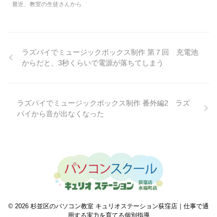
最近、教室の生徒さんから
H3LQ1WH?&linkCode=ll2& ...
やすくなります。「小ささ」を取
「Amazonで見かけるNipogi（ニ
るか「見やすさ」を取るか、最初
ポギ）って本当に使えるんです
の分かれ ...
か？」というご相談をよくいただ
きます。確かに、あのサイズであ
ラズパイでミュージックボックス制作 第７回 充電池
の価格はちょっと驚きですよね。
からだと、3秒くらいで電源が落ちてしまう
実は私自身、NipogiのミニPCを
教室や自宅で約2年間、10台以上
使ってきました。WordやExcelは
もちろん、Zoom会議やちょっと
した画像編集も問題なくこなせて
ラズパイでミュージックボックス制作 番外編2 ラズ
います。でも、安いからこそ「最
パイから音が出なくなった
初に知っておいたほうがいいポイ
ント」もいくつかあるんです。
というわけで今回は、教室の寸劇
スタイルで「Nipogiって実際どう
な ...
© 2026 杉並区のパソコン教室 キュリオステーション荻窪店｜仕事で通
用する実力を育てる個別指導