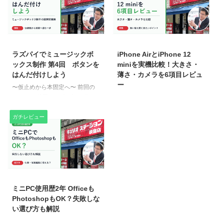
め） 理由： 軽い 切りやすい 穴あ
今回の主役・マルちゃんは、ずっ
け簡単 折り加工できる 加工ミス
と欲しかった3Dプリンター
してもダメージが小さい ■ 設計思
「Bambu Lab A1 mini」をついに
想 ✔ パーツを分けない✔ 1枚を折
購入。「自分でデザインしたもの
2026/6/5
2026/7/4
って立体にする✔ ビス最小限✔
を、自分の手で作りたい！」とい
ネックレ ...
う夢を持っています。 3Dモデル
ラズパイでミュージックボ
iPhone AirとiPhone 12
の作成にはFusion 360を使いまし
ックス制作 第4回 ボタンを
miniを実機比較！大きさ・
た。商用でなければ無料で使える
はんだ付けしよう
薄さ・カメラを6項目レビュ
ソフトです。キュリオステーショ
ー
〜仮止めから本固定へ〜 前回の
ン荻窪店で基本を学習し、押し出
おさらい 前回は、 ラズパイZero
iPhone 12 miniからiPhone Airに
し（エクストルード）やメッシュ
の基板にある GPIO17 と GNDの
買い替えたまるちゃん。大きさ・
機能を駆使して、なんとかごみ箱
場所を特定 押しボタン（プッシ
薄さ・持ちやすさ・文字入力・カ
ガチレビュー
の形を作り上げることができまし
ュボタン）をラズパイと仮接続
メラ・アイコンの見やすさを、実
た。 ...
仮接続に使うコードはジャンパー
際の写真で6項目くらべてみまし
ワイヤー という状態を作り、ボ
た。買い替えを迷っている方は、
タンを押すとラズパイのターミナ
ぜひ参考にしてください。 ① 大
ルに PUSH! と表示されるところ
きさ比較｜iPhone Airはひとまわ
2026/6/5
まで確認できた。 ここまで確認
り大きい 12 miniは画面が5.4イン
できたので、いよいよ 本固定＝
チで、片手にすっぽり収まるコン
ミニPC使用歴2年 Officeも
はんだ付け に進みます。 今回は
パクトさが魅力です。いっぽう
PhotoshopもOK？失敗しな
「はんだ付け」の回
Airは6.5インチと大きく、その分
い選び方も解説
https://www.amazon.co.jp/dp/B0D
だけ動画・地図・文字が大きく見