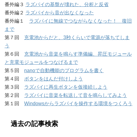
番外編３
ラズパイの基盤が壊れた、分析と反省
番外編２
ラズパイから音が出なくなった
番外編１
ラズパイに無線でつながらなくなった！ 復旧
まで
第７回
充電池からだと、3秒くらいで電源が落ちてしま
う
第６回
充電池から音楽を鳴らす準備編、昇圧モジュール
と充電モジュールをつなげるまで
第５回
nanoで自動機能のプログラムを書く
第４回
ボタンをはんだ付けしよう
第３回
ラズパイに再生ボタンを仮接続しよう
第２回
ラズパイに音楽を転送して音を鳴らしてみよう
第１回
Windowsからラズパイを操作する環境をつくろう
過去の記事検索