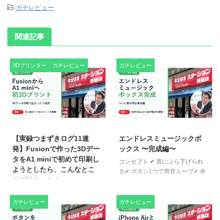
-
ガチレビュー
関連記事
3Dプリンター
ガチレビュー
ガチレビュー
2026/6/5
2026/6/5
【実録つまずきログ11連
エンドレスミュージックボ
発】Fusionで作った3Dデー
ックス 〜完成編〜
タをA1 miniで初めて印刷し
コンセプト ✔ 首にぶら下げられ
ようとしたら、こんなとこ
る✔ ボタン1つで雨音ループ✔ 余
ろで詰まった！
計な操作なし✔ 触れた瞬間、集中
モードへ “道具”じゃない。“環境
「3Dプリンタでサイズとか計測
スイッチ”。 🧩 パッケージ設計 ■
してやっとデータが作れた！いざ
ガチレビュー
ガチレビュー
素材 100円ショップのプラ板（薄
印刷！でも何をすれば、、？」