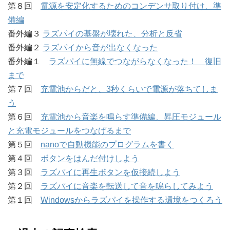
第８回
電源を安定化するためのコンデンサ取り付け、準
備編
番外編３
ラズパイの基盤が壊れた、分析と反省
番外編２
ラズパイから音が出なくなった
番外編１
ラズパイに無線でつながらなくなった！ 復旧
まで
第７回
充電池からだと、3秒くらいで電源が落ちてしま
う
第６回
充電池から音楽を鳴らす準備編、昇圧モジュール
と充電モジュールをつなげるまで
第５回
nanoで自動機能のプログラムを書く
第４回
ボタンをはんだ付けしよう
第３回
ラズパイに再生ボタンを仮接続しよう
第２回
ラズパイに音楽を転送して音を鳴らしてみよう
第１回
Windowsからラズパイを操作する環境をつくろう