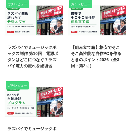
たら自動で音がなるようになっ
してやっとデータが作れた！いざ
ガチレビュー
ガチレビュー
た。次はこれを持って移動した
印刷！でも何をすれば、、？」
い。現在はコンセント接続なの
今回の主役・マルちゃんは、ずっ
ぇ、これを電池に変えて動作させ
と欲しかった3Dプリンター
るようにしたい。 そのためにま
「Bambu Lab A1 mini」をついに
ず、前提として押さえておくポイ
購入。「自分でデザインしたもの
2026/6/5
2026/6/5
ントです。 電池単体ではラズパ
を、自分の手で作りたい！」とい
イは動作しない リチウムイオン
う夢を持っています。 3Dモデル
ラズパイでミュージックボ
【組み立て編】格安でそこ
電池を使うには→ 充電モジュー
の作成にはFusion 360を使いまし
ックス制作 第10回 電源ボ
そこ高性能な自作PCを作る
ル が必要 電池の電圧はおよそ
た。商用でなければ無料で使える
タンはどこにつなぐ？ラズ
ときのポイント2026（全3
3.7V ラズパイは 5V が必要→ そ
ソフトです。キュリオステーショ
パイ電力の流れを総復習
回・第2回）
のため ラズパイを5Vに上げる昇
ン荻窪店で基本を学習し、押し出
序文 ラズパイで作品を作ってい
〜初心者は自作パソコンに手を出
圧モジュール が必要 いよいよラ
し（エクストルード）やメッシュ
ると、必ずぶつかる疑問がありま
さないほうがいいかもしれない〜
ズパイと接続 今回はいよいよ 昇
機能を駆使して、なんとかごみ箱
す。 「電源ボタンって、どこに
はじめに Amazonで注文していた
ガチレビュー
圧モジュールとラズ ...
の形を作り上げることができまし
つなげばいいの？」 なんとなく
自作パソコンの各パーツがすべて
た。 ...
配線しても動くことはあります。
到着しました。 今回は、いよい
でも、電気の流れを理解しないま
よ組み立て編です。 結論から書
まだと―― ✔ なぜ動くのか分か
くと、今回の自作を通して強く感
らない✔ なぜ止まるのか分からな
じたのは、 「初心者の方が、い
2026/6/5
い✔ トラブルの原因が追えない
きなり自作パソコンに挑戦するの
今回は、電力の流れをゼロから総
は正直おすすめしにくい」という
ラズパイでミュージックボ