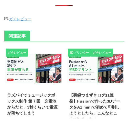
-
ガチレビュー
関連記事
ガチレビュー
3Dプリンター
ガチレビュー
2026/6/5
2026/6/5
ラズパイでミュージックボ
【実録つまずきログ11連
ックス制作 第７回 充電池
発】Fusionで作った3Dデー
からだと、3秒くらいで電源
タをA1 miniで初めて印刷し
が落ちてしまう
ようとしたら、こんなとこ
ろで詰まった！
前回までの復習 エンドレスミュ
ージックボックスは、電源を入れ
「3Dプリンタでサイズとか計測