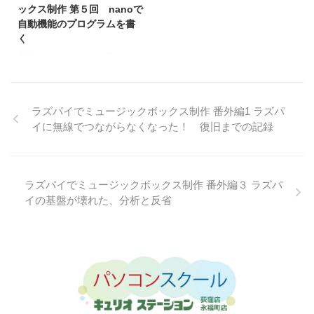
復習する回です。 🎭 寸劇：電源
こと です。 パソコン修理を業務
ックス制作 第５回 nanoで
ボタンはどこ？ まるちゃん「先
として行っており、これまで数多
自動機能のプログラムを書
生！電源ボタンつけたいんです
くのデスクトップ・ノートパソコ
く
が…どこに入れればいいんです
ンを分解・組み直してきました。
電源をONにしたら自動再生させ
か？ラズパイの近くですか？」 ...
それでも今回は、 作業が止まる
よう 前回までのおさらい 前回ま
想定外の構造に悩む 解決まで時
でで、ここまで完成している。
間を要する とい ...
Raspberry Pi Zero に Raspberry
ラズパイでミュージックボックス制作 番外編1 ラズパ
Pi OS Lite（GUIなし） をインス
イに無線でつながらなくなった！ 復旧までの記録
トール 音楽ファイル（MP3）を
ラズパイに転送し、再生できるこ
とを確認 GPIO17 と GND（ラズ
パイ基板内の40ピン） にプッシ
ュボタンを接続 GPIO17 と GND
ラズパイでミュージックボックス制作 番外編３ ラズパ
を ジャンパーワイヤーで仮止め
イの基盤が壊れた、分析と反省
→ ボタンを押すと PUSH! と反応
することを確認 GPIO17 と GND
を はんだ付けでしっかり固定 ...